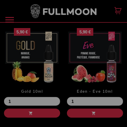

5,90 €
5,90 €
Gold 10ml
Eden - Eve 10ml
Prix
Prix

