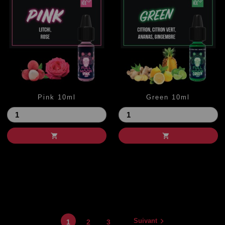
Pink 10ml
Green 10ml
Prix
Prix



Suivant
1
2
3