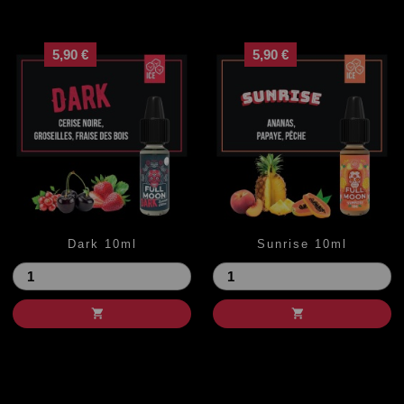
5,90 €
5,90 €
Dark 10ml
Sunrise 10ml
Prix
Prix

