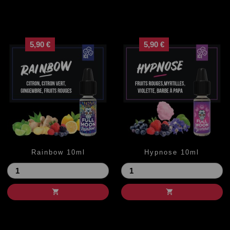
5,90 €
5,90 €
Rainbow 10ml
Hypnose 10ml
Prix
Prix

