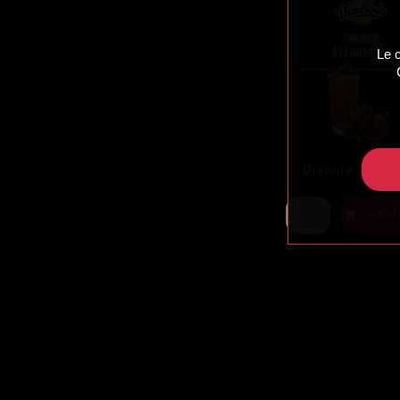
Le 
Diabolo Grena
Prix
AJOU
