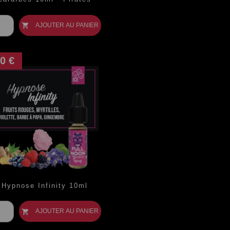
ix
AJOUTER AU PANIER

0 €
Hypnose Infinity 10ml
ix
AJOUTER AU PANIER
