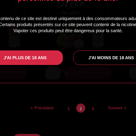
contenu de ce site est destiné uniquement à des consommateurs adul
Certains produits présentés sur ce site peuvent contenir de la nicotine
Vapoter ces produits peut être dangereux pour la santé.
J'AI PLUS DE 18 ANS
J'AI MOINS DE 18 ANS
dine 10ml
Silver 10ml
Prix
Pr
TER AU PANIER
AJOUTER AU PANIER



Précédent
Suivant
1
2
3