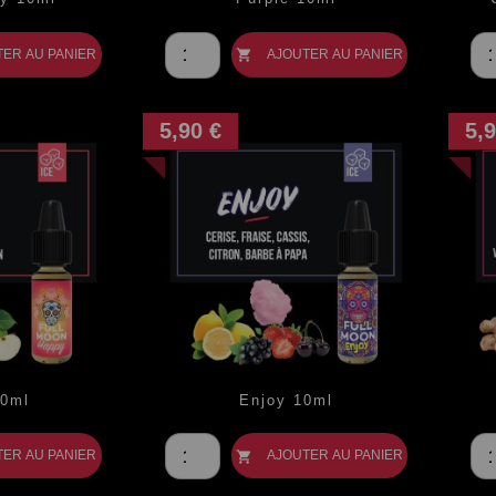
Prix
Pr
TER AU PANIER
AJOUTER AU PANIER

5,90 €
5,9
0ml
Enjoy 10ml
Prix
Pr
TER AU PANIER
AJOUTER AU PANIER
