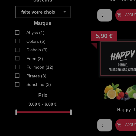
Prix

faite votre choix
AJOU

Marque
Abyss
(1)
5,90 €
Colors
(5)
Diabolo
(3)
Eden
(3)
Fullmoon
(12)
Pirates
(3)
Sunshine
(3)
Prix
3,00 € - 6,00 €
Happy 1
Prix
AJOU
