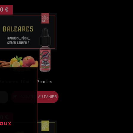
0 €
Baleares 10ml - Pirates
ix
AJOUTER AU PANIER

0 €
 aux