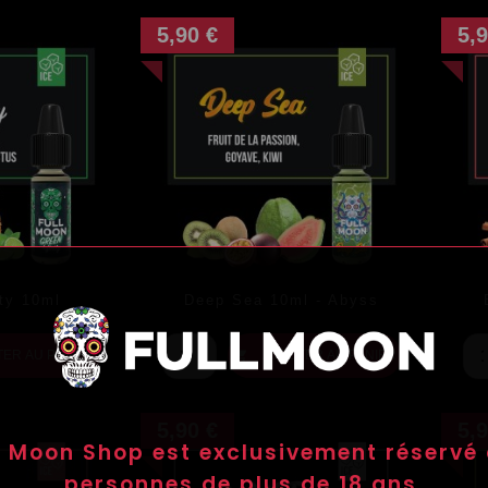
5,90 €
5,9
ity 10ml
Deep Sea 10ml - Abyss
Prix
Pr
TER AU PANIER
AJOUTER AU PANIER

5,90 €
5,9
l Moon Shop est exclusivement réservé
personnes de plus de 18 ans.