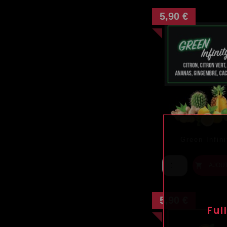
5,90 €
Green Infin
Prix
AJOU

5,90 €
Ful