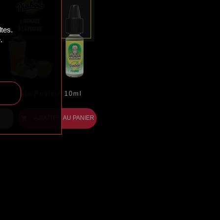
tes.
.
Diabolo Pomme 10ml
ix
AJOUTER AU PANIER
